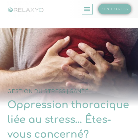
ZEN EXPRESS
GESTION DU STRESS
|
SANTÉ
Oppression thoracique
liée au stress… Êtes-
vous concerné?