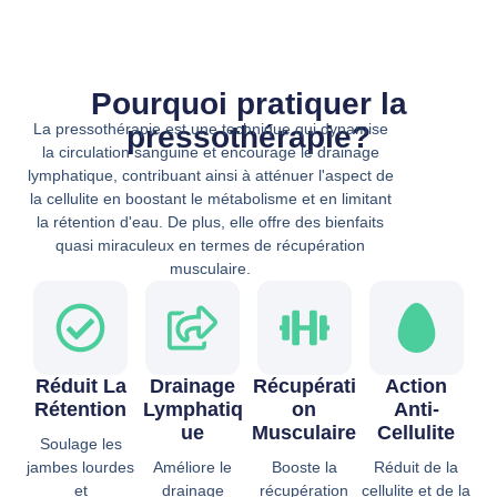
Pourquoi pratiquer la
pressothérapie?
La pressothérapie est une technique qui dynamise
la circulation sanguine et encourage le drainage
lymphatique, contribuant ainsi à atténuer l'aspect de
la cellulite en boostant le métabolisme et en limitant
la rétention d'eau. De plus, elle offre des bienfaits
quasi miraculeux en termes de récupération
musculaire.
Réduit La
Drainage
Récupérati
Action
Rétention
Lymphatiq
On
Anti-
Ue
Musculaire
Cellulite
Soulage les
jambes lourdes
Améliore le
Booste la
Réduit de la
et
drainage
récupération
cellulite et de la