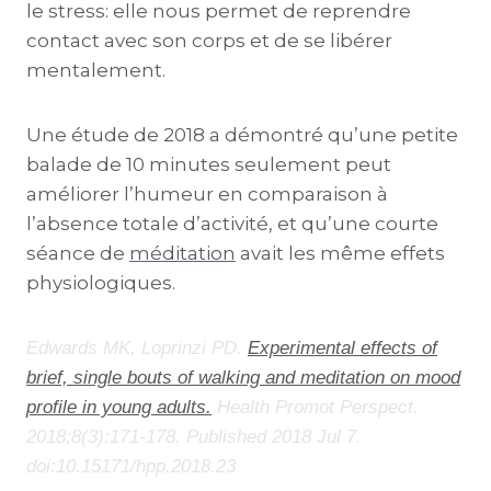
le stress: elle nous permet de reprendre
contact avec son corps et de se libérer
mentalement.
Une étude de 2018 a démontré qu’une petite
balade de 10 minutes seulement peut
améliorer l’humeur en comparaison à
l’absence totale d’activité, et qu’une courte
séance de
méditation
avait les même effets
physiologiques.
Edwards MK, Loprinzi PD.
Experimental effects of
brief, single bouts of walking and meditation on mood
profile in young adults.
Health Promot Perspect.
2018;8(3):171-178. Published 2018 Jul 7.
doi:10.15171/hpp.2018.23