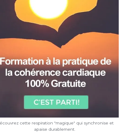
écouvrez cette respiration "magique" qui synchronise et
apaise durablement.