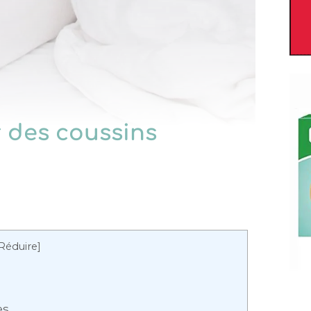
r des coussins
Réduire
]
es