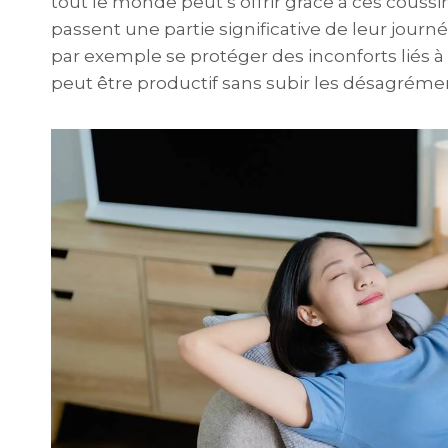
tout le monde peut s’offrir grâce à ces coussin
passent une partie significative de leur jour
par exemple se protéger des inconforts liés à
peut être productif sans subir les désagrém