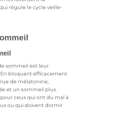
i régule le cycle veille-
sommeil
meil
de sommeil est leur
s. En bloquant efficacement
crue de mélatonine,
ide et un sommeil plus
 pour ceux qui ont du mal à
x ou qui doivent dormir